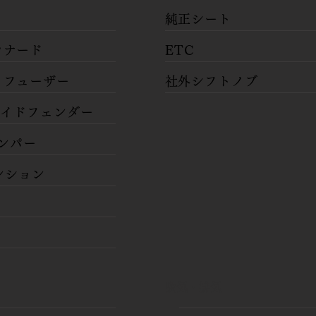
​純正シート
カナード
​ETC
ィフューザー
​社外シフトノブ
 ワイドフェンダー
バンパー
ペンション
​
気・排気