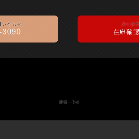
​メー
問い合わせ
-3090
​在庫確
SPEC
​装備・仕様
​
装