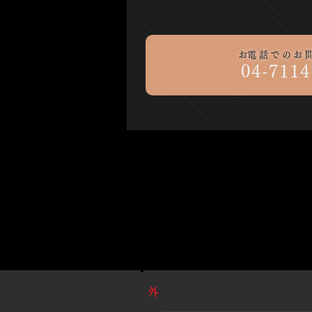
​お電話でのお
04-7114
​外
装