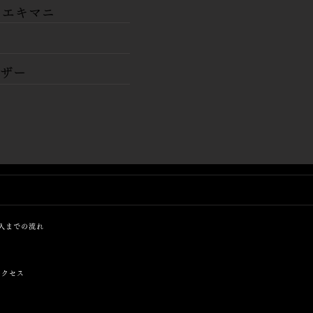
S エキマニ
イザー
入までの流れ
アクセス