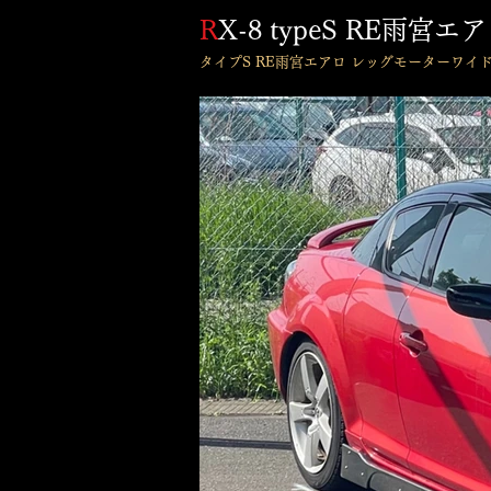
R
X-8 typeS RE雨宮エ
​タイプS RE雨宮エアロ レッグモーターワイ