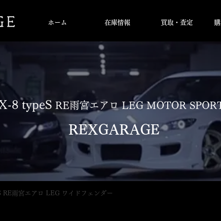
ホーム
在庫情報
買取・査定
購
X-8 typeS
RE雨宮エアロ LEG MOTOR SPOR
​
REXGARAGE
peS RE雨宮エアロ LEG ワイドフェンダー