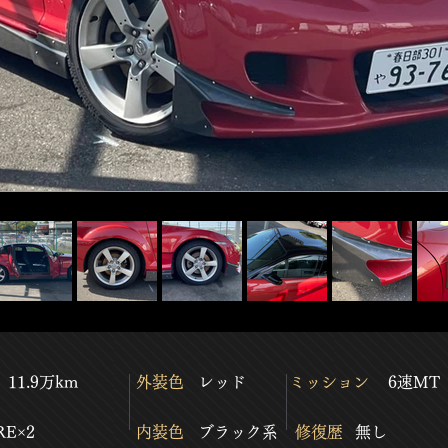
11.9万km
​外装色
​レッド
​ミッション
6速MT
​RE×2
​内装色
​ブラック系
​修復歴
​無し