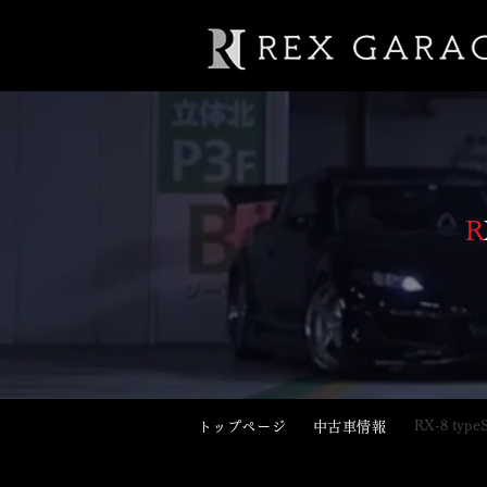
R
RX-8 ty
​トップページ
​中古車情報