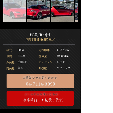
650,000円
​車両本体価格(消費税込)
2003
11.8万km
​年式
​走行距離
​RE×2
30,400km
​車検
​排気量
5速MT
​レッド
​外装色
​ミッション
​無し
​ブラック系
​内装色
​修復歴
​お電話でのお問い合わせ
04-7114-3090
​メールでのお問い合わせ
​在庫確認・お見積り依頼