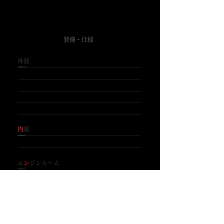
SPEC
​装備・仕様
​
装
​純正エアロ
​純正リアスポイラー
​ローダウン サスペンション
​KYOWA Racing 18インチホイール
​内
装
​純正
​
エン
ジンルーム
​純正
​
気・排気
​Be Free マフラー（車検非対応）