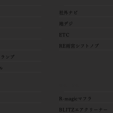
​社外ナビ
​地デジ
​ETC
グ
​RE雨宮シフトノブ
ルランプ
ル
​
気・排気
​R-magicマフラ
​BLITZエアクリーナー