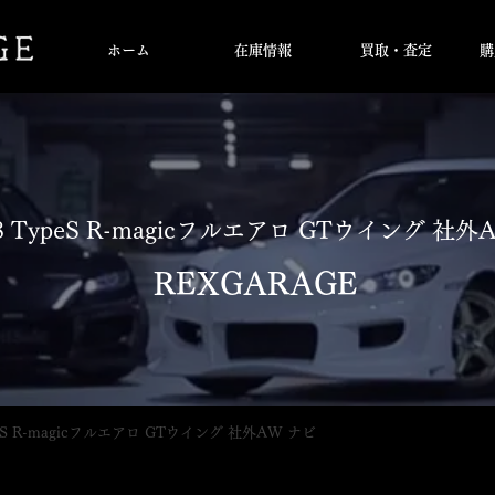
ホーム
在庫情報
買取・査定
購
8 TypeS R-magicフルエアロ GTウイング 社
​
REXGARAGE
ypeS R-magicフルエアロ GTウイング 社外AW ナビ