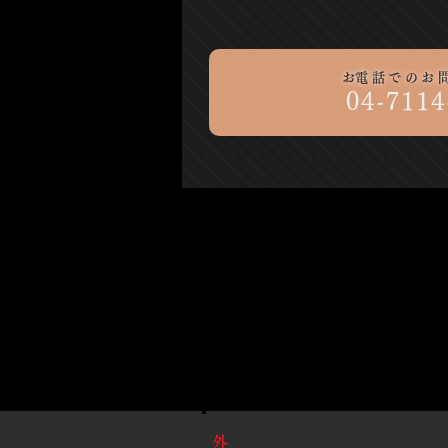
​お電話でのお
04-7114
​外
装