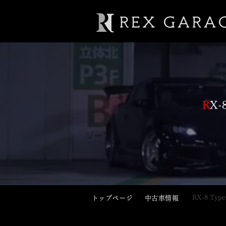
R
X-
​RX-8 T
​トップページ
​中古車情報