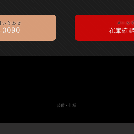
​メー
問い合わせ
-3090
​在庫確
SPEC
​装備・仕様
​
装