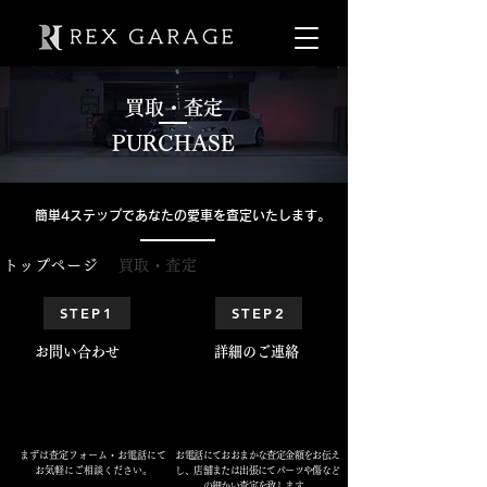
​
取・査定
PURCHASE
​簡単4ステップであなたの愛車を査定いたします。
​トップページ
​買取・査定
STEP1
STEP2
​お問い合わせ
​詳細のご連絡
まずは​査定フォーム・お電話にて
お電話にておおまかな査定金額をお伝え
お気軽にご相談ください。
し、店舗または出張にてパーツや傷など
の細かい査定を致します。