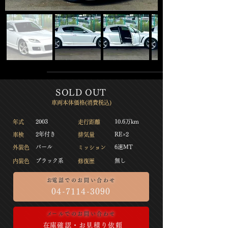
​SOLD OUT
​車両本体価格(消費税込)
2003
10.6万km
​年式
​走行距離
​2年付き
​RE×2
​車検
​排気量
​パール
​6速MT
​外装色
​ミッション
​ブラック系
​無し
​内装色
​修復歴
​お電話でのお問い合わせ
04-7114-3090
​メールでのお問い合わせ
​在庫確認・お見積り依頼