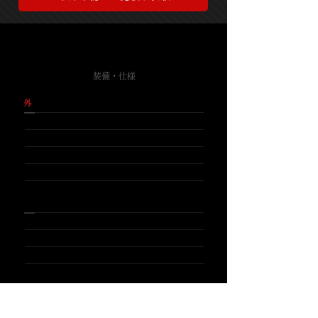
SPEC
​装備・仕様
​外
装
​マツダスピード サイドバンパー
​マツダスピード フロントバンパー
​マツダスピード リアウイング
​フォグランプ
​
装
​ETC
​カロッツェリアナビ
​純正
​
エン
ジンルーム
​純正