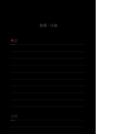
SPEC
​装備・仕様
​外
装
LEG motor Sportsフロントバンパー
​LEG motor sportsサイドステップ
​LEG motor sportsリアバンパー
​社外エアロボンネット
​ガナドールエアロミラー
​BLITZ車高調
​社外18インチアルミホイール
​エンドレスブレーキローター
​イエロー塗装済
​
装
​RECAROフルバケットシート
​RECAROセミバケットシート