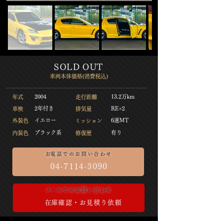
​SOLD OUT
​車両本体価格(消費税込)
2004
13.2万km
​年式
​走行距離
​2年付き
​RE×2
​車検
​排気量
​イエロー
6速MT
​外装色
​ミッション
​ブラック系
​有り
​内装色
​修復歴
​お電話でのお問い合わせ
04-7114-3090
​メールでのお問い合わせ
​在庫確認・お見積り依頼